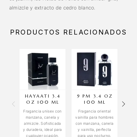
almizcle y extracto de cedro blanco.
PRODUCTOS RELACIONADOS
HAYAATI 3.4
9 PM 3.4 OZ
EM
OZ 100 ML
100 ML
Fragancia unisex con
Fragancia oriental
Frag
manzana, canela y
vainilla para hombres
y e
almizcle. Sofisticada
con manzana, canela
par
y duradera, ideal para
y vainilla, perfecta
even
cualquier ocasión.
para uso nocturno.
Eleg