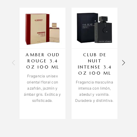
AMBER OUD
CLUB DE
A
ROUGE 3.4
NUIT
OZ 100 ML
INTENSE 3.4
E
OZ 100 ML
O
Fragancia unisex
oriental floral con
Fragancia masculina
Fra
azafrán, jazmín y
intensa con limón,
Am
ámbar gris. Exótica y
abedul y vainilla.
berg
sofisticada.
Duradera y distintiva.
ámb
cua