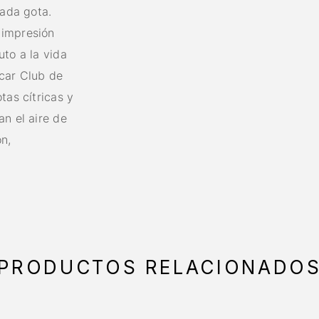
cada gota.
 impresión
uto a la vida
icar Club de
tas cítricas y
an el aire de
ón,
PRODUCTOS RELACIONADO