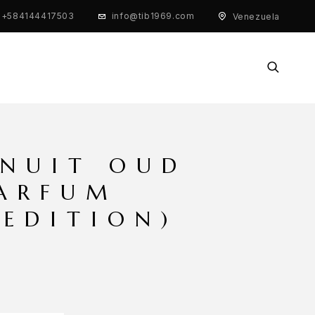
+584144417503
info@tib1969.com
Venezuela
 NUIT OUD
PARFUM
 EDITION)