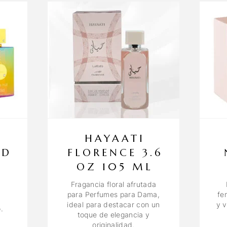
HAYAATI
LD
FLORENCE 3.6
5
OZ 105 ML
Fragancia floral afrutada
para Perfumes para Dama,
fe
ideal para destacar con un
y v
.
toque de elegancia y
originalidad.