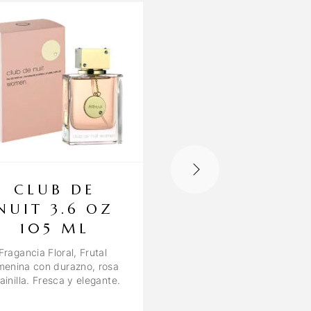
CLUB DE
HAYA 3.4 
NUIT 3.6 OZ
100 ML
105 ML
Fragancia cítrica y floral
rosas y sándalo. Refresc
Fragancia Floral, Frutal
y elegante, ideal par
menina con durazno, rosa
cualquier ocasión.
ainilla. Fresca y elegante.