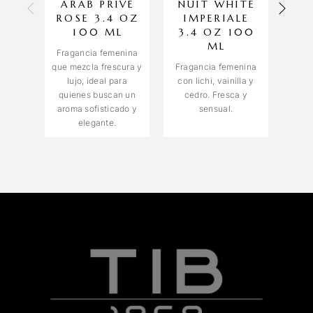
ARAB PRIVE
NUIT WHITE
ROSE 3.4 OZ
IMPERIALE
M
100 ML
3.4 OZ 100
3.
ML
Fragancia femenina
que mezcla frescura y
Fragancia femenina
Fra
lujo, ideal para
con lichi, vainilla y
almi
quienes buscan un
cedro. Fresca y
no
aroma sofisticado y
sensual.
sán
elegante.