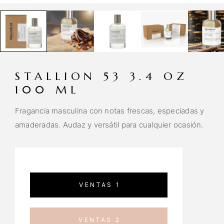
STALLION 53 3.4 OZ
100 ML
Fragancia masculina con notas frescas, especiadas y
amaderadas. Audaz y versátil para cualquier ocasión.
VENTAS 1
VENTAS 2